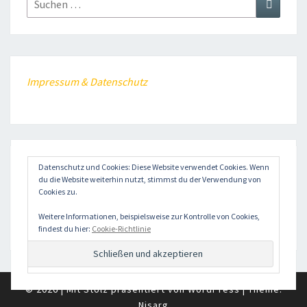
Suchen
nach:
Impressum & Datenschutz
Datenschutz und Cookies: Diese Website verwendet Cookies. Wenn
NEWS-KATEGORIEN
du die Website weiterhin nutzt, stimmst du der Verwendung von
Cookies zu.
dasbasst
Weitere Informationen, beispielsweise zur Kontrolle von Cookies,
findest du hier:
Cookie-Richtlinie
© 2026
|
Mit Stolz präsentiert von
WordPress
|
Theme:
Nisarg