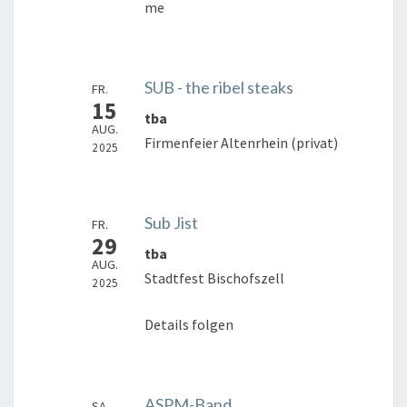
me
SUB - the ribel steaks
FR.
15
tba
AUG.
Firmenfeier Altenrhein (privat)
2025
Sub Jist
FR.
29
tba
AUG.
Stadtfest Bischofszell
2025
Details folgen
ASPM-Band
SA.