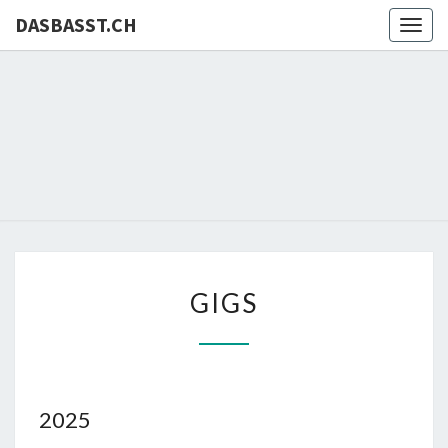
DASBASST.CH
Togg
navig
DASBASS
Christof
Schlegel
GIGS
GIGS
2025