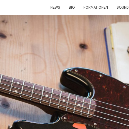
NEWS
BIO
FORMATIONEN
SOUND
DASB
Christof
Schlegel