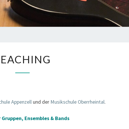
TEACHING
TEACHING
hule Appenzell
und der
Musikschule Oberrheintal
.
ür Gruppen, Ensembles & Bands