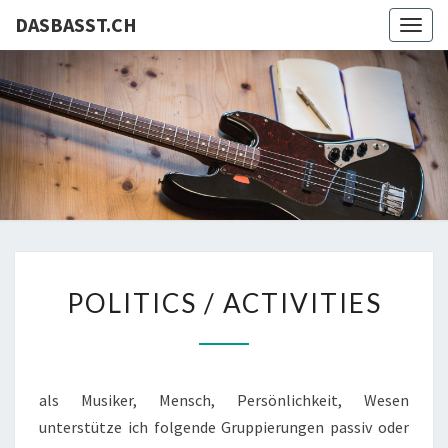
DASBASST.CH
Togg
navig
DASBASS
Christof
Schlegel
POLITICS
POLITICS / ACTIVITIES
/
ACTIVITIES
als Musiker, Mensch, Persönlichkeit, Wesen
unterstütze ich folgende Gruppierungen passiv oder