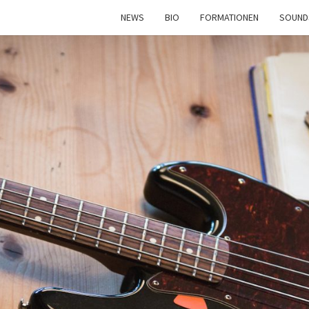
NEWS
BIO
FORMATIONEN
SOUND
DASB
Christof
Schlegel